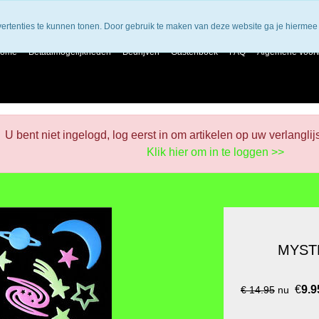
vertenties te kunnen tonen. Door gebruik te maken van deze website ga je hiermee
ome
Betaalmogelijkheden
Bedrijven
Gastenboek
FAQ
Algemene voor
U bent niet ingelogd, log eerst in om artikelen op uw verlanglij
Klik hier om in te loggen >>
MYST
€
9.9
€ 14.95
nu