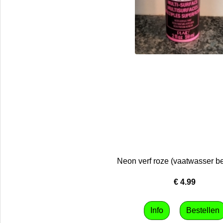
Neon verf roze (vaatwasser b
€
4.99