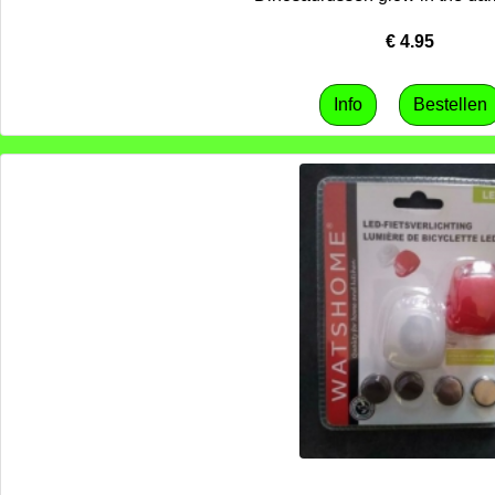
€
4.95