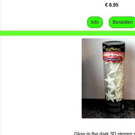
€
6.95
Glow in the dark 3D sterren s