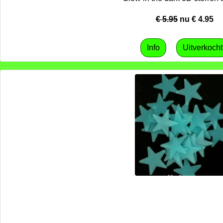
€ 5.95
nu €
4.95