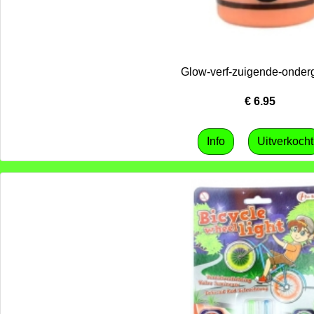
Glow-verf-zuigende-onder
€
6.95