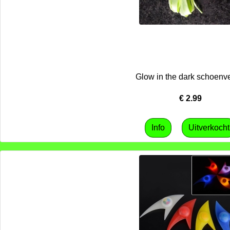
Glow in the dark schoenv
€
2.99